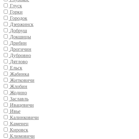
Глуск
Горки
Городок
Дзержинск
Добруш
Докшицы
Дрибин
Дрогичин
Дубровно
Дятлово
Ельск
Жабинка
Житковичи
Жлобин
Жодино
Заславль
Ивацевичи
Ивье
Калинковичи
Каменец
Кировск
Климовичи