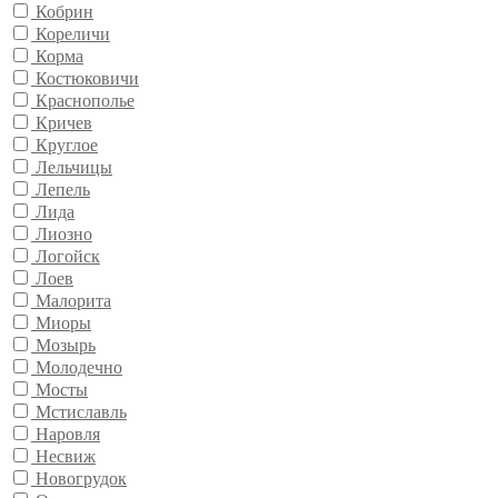
Кобрин
Кореличи
Корма
Костюковичи
Краснополье
Кричев
Круглое
Лельчицы
Лепель
Лида
Лиозно
Логойск
Лоев
Малорита
Миоры
Мозырь
Молодечно
Мосты
Мстиславль
Наровля
Несвиж
Новогрудок