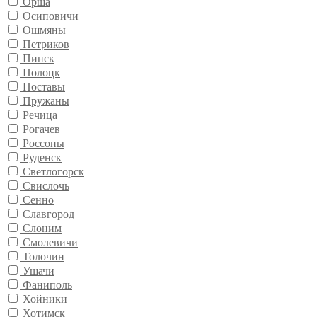
Орша
Осиповичи
Ошмяны
Петриков
Пинск
Полоцк
Поставы
Пружаны
Речица
Рогачев
Россоны
Руденск
Светлогорск
Свислочь
Сенно
Славгород
Слоним
Смолевичи
Толочин
Ушачи
Фаниполь
Хойники
Хотимск