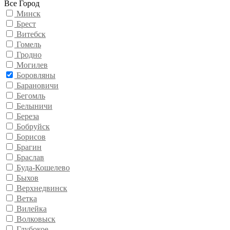
Все Город
Минск
Брест
Витебск
Гомель
Гродно
Могилев
Боровляны
Барановичи
Бегомль
Белыничи
Береза
Бобруйск
Борисов
Брагин
Браслав
Буда-Кошелево
Быхов
Верхнедвинск
Ветка
Вилейка
Волковыск
Глубокое