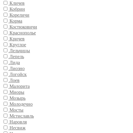
Кличев
Кобрин
Кореличи
Корма
Костюковичи
Краснополье
Кричев
Круглое
Лельчицы
Лепель
Лида
Лиозно
Логойск
Лоев
Малорита
Миоры
Мозырь
Молодечно
Мосты
Мстиславль
Наровля
Несвиж