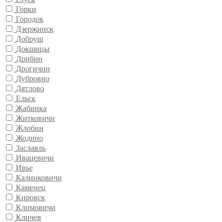
Горки
Городок
Дзержинск
Добруш
Докшицы
Дрибин
Дрогичин
Дубровно
Дятлово
Ельск
Жабинка
Житковичи
Жлобин
Жодино
Заславль
Ивацевичи
Ивье
Калинковичи
Каменец
Кировск
Климовичи
Кличев