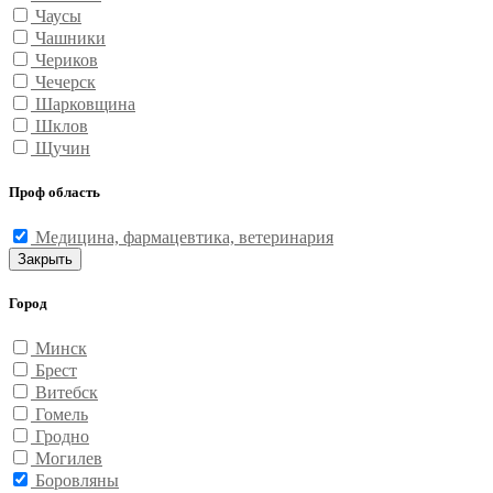
Чаусы
Чашники
Чериков
Чечерск
Шарковщина
Шклов
Щучин
Проф область
Медицина, фармацевтика, ветеринария
Закрыть
Город
Минск
Брест
Витебск
Гомель
Гродно
Могилев
Боровляны