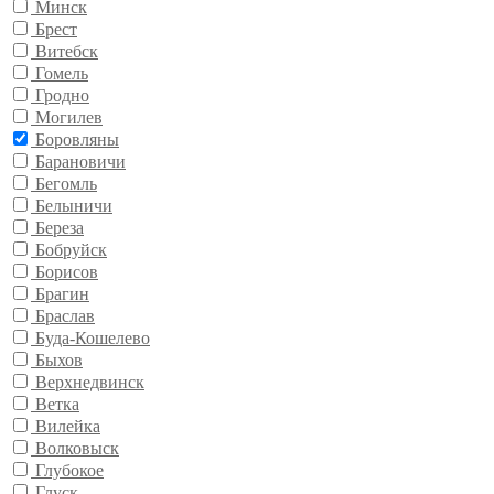
Минск
Брест
Витебск
Гомель
Гродно
Могилев
Боровляны
Барановичи
Бегомль
Белыничи
Береза
Бобруйск
Борисов
Брагин
Браслав
Буда-Кошелево
Быхов
Верхнедвинск
Ветка
Вилейка
Волковыск
Глубокое
Глуск