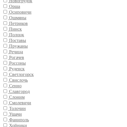
Новогрудок
Орша
Осиповичи
Ошмяны
Петриков
Пинск
Полоцк
Поставы
Пружаны
Речица
Рогачев
Россоны
Руденск
Светлогорск
Свислочь
Сенно
Славгород
Слоним
Смолевичи
Толочин
Ушачи
Фаниполь
Хойники