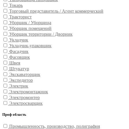
Токарь
Торговый представитель / Агент коммерческий
Тракторист
Уборщик / Уборщица
Уборщик помещений
Уборщик территории / Дворник
Укладчик
Укладчик-упаковщик
Фасадчик
Фасовщик
Швея
Штукатур
Экскаваторщик
Экспедитор
Электрик
Электромонтажник
Электромонтер
Электросварщик
Проф область
Промышленность, производство, полиграфия