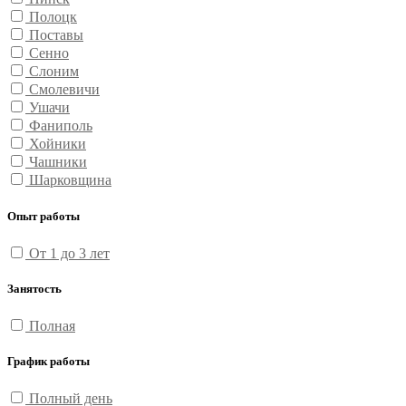
Полоцк
Поставы
Сенно
Слоним
Смолевичи
Ушачи
Фаниполь
Хойники
Чашники
Шарковщина
Опыт работы
От 1 до 3 лет
Занятость
Полная
График работы
Полный день