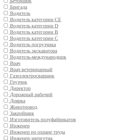
Бетонщик
Бригада
Водитель
Водитель категории CE
Водитель категории D
Водитель категории В
Водитель категории С
Водитель погрузчика
Водитель экскаватора
Водитель-международник
Врач
Врач ветеринарный
Газоэлектросварщик
Грузчик
Директор
Дорожный рабочий
Доярка
Животновод
Закройщик
Изготовитель полуфабрикатов
Инженер
Инженер по охране труда
Инженер-энергетик