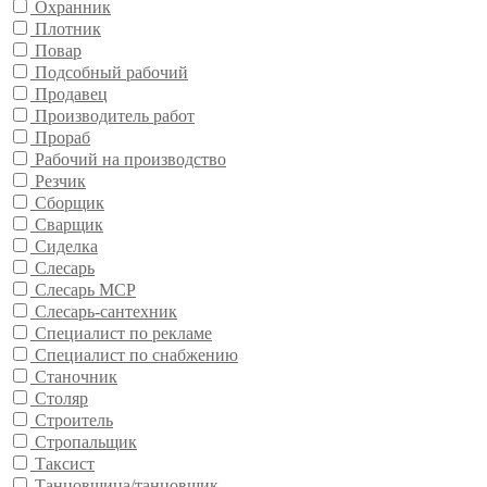
Охранник
Плотник
Повар
Подсобный рабочий
Продавец
Производитель работ
Прораб
Рабочий на производство
Резчик
Сборщик
Сварщик
Сиделка
Слесарь
Слесарь МСР
Слесарь-сантехник
Специалист по рекламе
Специалист по снабжению
Станочник
Столяр
Строитель
Стропальщик
Таксист
Танцовщица/танцовщик