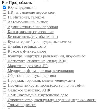
Все Проф область
Юриспруденция
HR, управление персоналом
IT, Интернет, телеком
Автомобильный бизнес
Административный персонал
Банки, лизинг, страхование
Безопасность, службы охраны
Бухгалтерский учет, аудит, экономика
Дизайн, графика, фото
Красота, фитнес, спорт
Культура, индустрия развлечений, шоу-бизнес
Логистика, снабжение, склад, ВЭД
Маркетинг, реклама, PR
Медицина, фармацевтика, ветеринария
Образование, наука, перевод
Продажи, торговля, клиент-менеджмент
Промышленность, производство, полиграфия
Сельское хозяйство, АПК
СМИ, массмедиа, издательское дело
Строительство, эксплуатация зданий, недвижимость
Топ-менеджмент