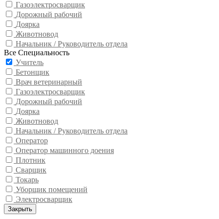
Газоэлектросварщик
Дорожный рабочий
Доярка
Животновод
Начальник / Руководитель отдела
Все Специальность
Учитель
Бетонщик
Врач ветеринарный
Газоэлектросварщик
Дорожный рабочий
Доярка
Животновод
Начальник / Руководитель отдела
Оператор
Оператор машинного доения
Плотник
Сварщик
Токарь
Уборщик помещений
Электросварщик
Закрыть