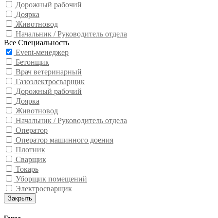
Дорожный рабочий
Доярка
Животновод
Начальник / Руководитель отдела
Все Специальность
Event-менеджер
Бетонщик
Врач ветеринарный
Газоэлектросварщик
Дорожный рабочий
Доярка
Животновод
Начальник / Руководитель отдела
Оператор
Оператор машинного доения
Плотник
Сварщик
Токарь
Уборщик помещений
Электросварщик
Закрыть
Город