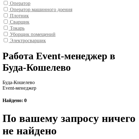
Оператор
Оператор машинного доения
Плотник
Сварщик
Токарь
Уборщик помещений
Электросварщик
Работа Event-менеджер в
Буда-Кошелево
Буда-Кошелево
Event-менеджер
Найдено: 0
По вашему запросу ничего
не найдено