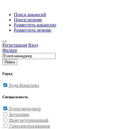
Поиск вакансий
Поиск резюме
Разместить вакансию
Разместить резюме
Регистрация
Вход
Фильтр
Поиск
Город
Буда-Кошелево
Специальность
Event-менеджер
Бетонщик
Врач ветеринарный
Газоэлектросварщик