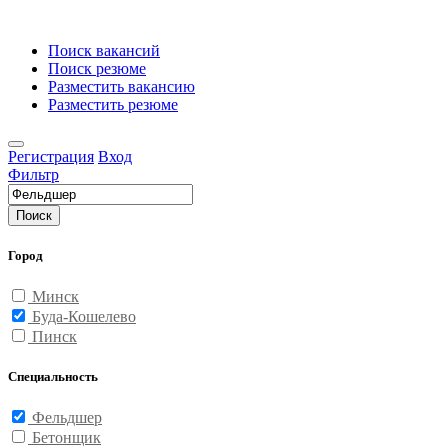
Поиск вакансий
Поиск резюме
Разместить вакансию
Разместить резюме
Регистрация
Вход
Фильтр
Поиск
Город
Минск
Буда-Кошелево
Пинск
Специальность
Фельдшер
Бетонщик