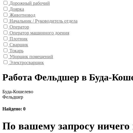
Дорожный рабочий
Доярка
Животновод
Начальник / Руководитель отдела
Оператор
Оператор машинного доения
Плотник
Сварщик
Токарь
Уборщик помещений
Электросварщик
Работа Фельдшер в Буда-Кош
Буда-Кошелево
Фельдшер
Найдено: 0
По вашему запросу ничего 