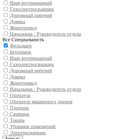
Врач ветеринарный
Газоэлектросварщик
Дорожный рабочий
Доярка
Животновод
Начальник / Руководитель отдела
Все Специальность
Фельдшер
Бетонщик
Врач ветеринарный
Газоэлектросварщик
Дорожный рабочий
Доярка
Животновод
Начальник / Руководитель отдела
Оператор
Оператор машинного доения
Плотник
Сварщик
Токарь
Уборщик помещений
Электросварщик
Закрыть