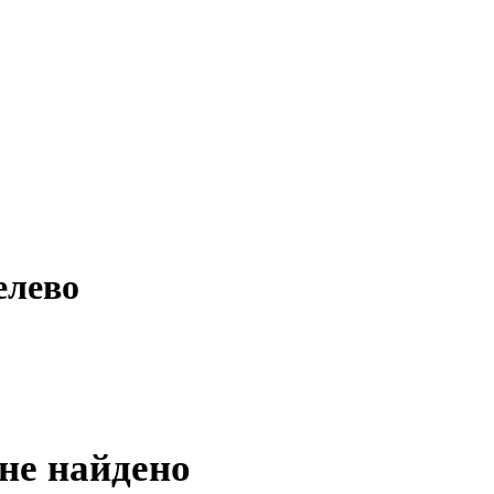
елево
не найдено