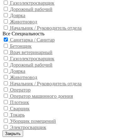
Газоэлектросварщик
Дорожный рабочий
Доярка
Животновод
Начальник / Руководитель отдела
Все Специальность
Санитарка / Санитар
Бетонщик
Врач ветеринарный
Газоэлектросварщик
Дорожный рабочий
Доярка
Животновод
Начальник / Руководитель отдела
Оператор
Оператор машинного доения
Плотник
Сварщик
Токарь
Уборщик помещений
Электросварщик
Закрыть