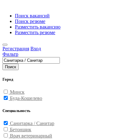
Поиск вакансий
Поиск резюме
Разместить вакансию
Разместить резюме
Регистрация
Вход
Фильтр
Поиск
Город
Минск
Буда-Кошелево
Специальность
Санитарка / Санитар
Бетонщик
Врач ветеринарный