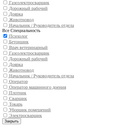
Газоэлектросварщик
Дорожный рабочий
Доярка
Животновод
Начальник / Руководитель отдела
Все Специальность
Психолог
Бетонщик
Врач ветеринарный
Газоэлектросварщик
Дорожный рабочий
Доярка
Животновод
Начальник / Руководитель отдела
Оператор
Оператор машинного доения
Плотник
Сварщик
Токарь
Уборщик помещений
Электросварщик
Закрыть