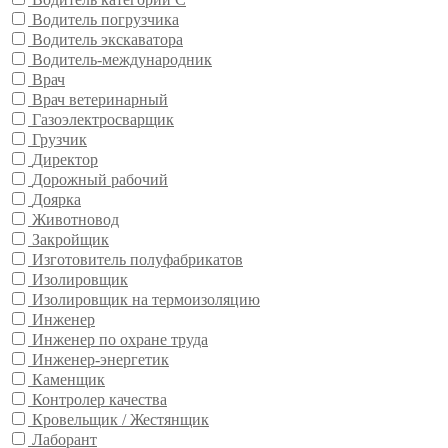
Водитель погрузчика
Водитель экскаватора
Водитель-международник
Врач
Врач ветеринарный
Газоэлектросварщик
Грузчик
Директор
Дорожный рабочий
Доярка
Животновод
Закройщик
Изготовитель полуфабрикатов
Изолировщик
Изолировщик на термоизоляцию
Инженер
Инженер по охране труда
Инженер-энергетик
Каменщик
Контролер качества
Кровельщик / Жестянщик
Лаборант