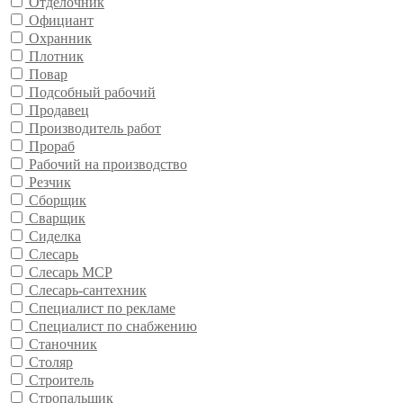
Отделочник
Официант
Охранник
Плотник
Повар
Подсобный рабочий
Продавец
Производитель работ
Прораб
Рабочий на производство
Резчик
Сборщик
Сварщик
Сиделка
Слесарь
Слесарь МСР
Слесарь-сантехник
Специалист по рекламе
Специалист по снабжению
Станочник
Столяр
Строитель
Стропальщик