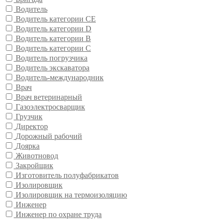
Водитель
Водитель категории CE
Водитель категории D
Водитель категории В
Водитель категории С
Водитель погрузчика
Водитель экскаватора
Водитель-международник
Врач
Врач ветеринарный
Газоэлектросварщик
Грузчик
Директор
Дорожный рабочий
Доярка
Животновод
Закройщик
Изготовитель полуфабрикатов
Изолировщик
Изолировщик на термоизоляцию
Инженер
Инженер по охране труда