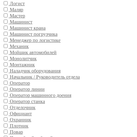
Логист
Маляр
Мастер
Машинист
Машинист крана
Машинист погрузчика
Менеджер по логистике
Механик
Мойщик автомобилей
Монолитчик
Монтажник
Наладчик оборудования
Начальник / Руководитель отдела
Оператор
Оператор линии
Оператор машинного доения
Оператор станка
Отделочник
Официант
Охранник
Плотник
Повар