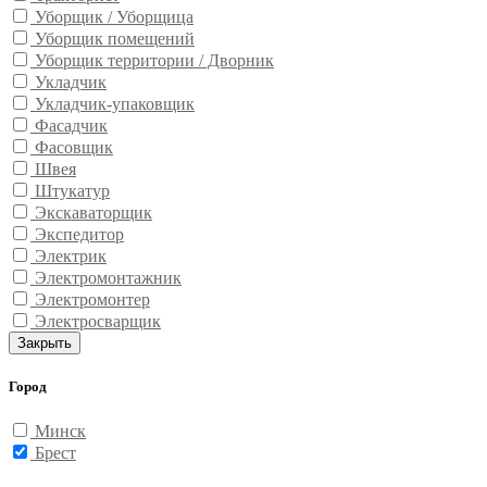
Уборщик / Уборщица
Уборщик помещений
Уборщик территории / Дворник
Укладчик
Укладчик-упаковщик
Фасадчик
Фасовщик
Швея
Штукатур
Экскаваторщик
Экспедитор
Электрик
Электромонтажник
Электромонтер
Электросварщик
Закрыть
Город
Минск
Брест