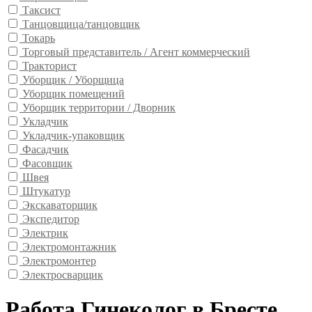
Таксист
Танцовщица/танцовщик
Токарь
Торговый представитель / Агент коммерческий
Тракторист
Уборщик / Уборщица
Уборщик помещений
Уборщик территории / Дворник
Укладчик
Укладчик-упаковщик
Фасадчик
Фасовщик
Швея
Штукатур
Экскаваторщик
Экспедитор
Электрик
Электромонтажник
Электромонтер
Электросварщик
Работа Гинеколог в Бресте