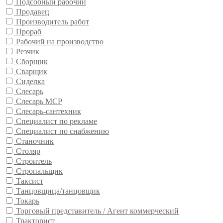
Подсобный рабочий
Продавец
Производитель работ
Прораб
Рабочий на производство
Резчик
Сборщик
Сварщик
Сиделка
Слесарь
Слесарь МСР
Слесарь-сантехник
Специалист по рекламе
Специалист по снабжению
Станочник
Столяр
Строитель
Стропальщик
Таксист
Танцовщица/танцовщик
Токарь
Торговый представитель / Агент коммерческий
Тракторист