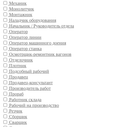
Механик
Монолитчик
Монтажник
Наладчик оборудования
Начальник / Руководитель отдела
Оператор
Оператор линии
Оператор машинного доения
Оператор станка
Осмотрщик-ремонтник вагонов
Отделочник
Плотник
Подсобный рабочий
Продавец
Продавец-консультант
Производитель работ
Прораб
Работник склада
Рабочий на производство
Резчик
Сборщик
Сварщик