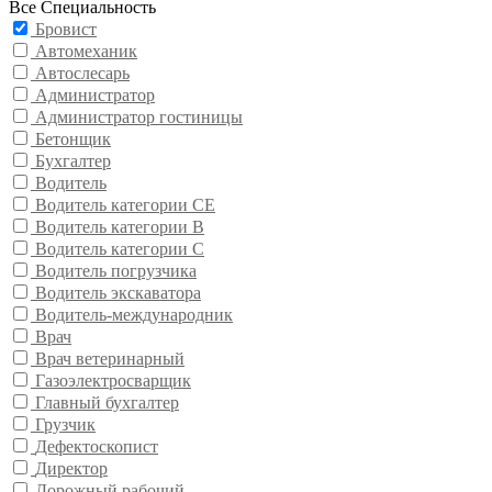
Все Специальность
Бровист
Автомеханик
Автослесарь
Администратор
Администратор гостиницы
Бетонщик
Бухгалтер
Водитель
Водитель категории CE
Водитель категории В
Водитель категории С
Водитель погрузчика
Водитель экскаватора
Водитель-международник
Врач
Врач ветеринарный
Газоэлектросварщик
Главный бухгалтер
Грузчик
Дефектоскопист
Директор
Дорожный рабочий