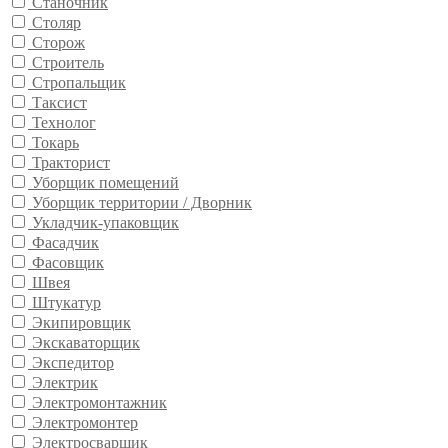
Станочник
Столяр
Сторож
Строитель
Стропальщик
Таксист
Технолог
Токарь
Тракторист
Уборщик помещений
Уборщик территории / Дворник
Укладчик-упаковщик
Фасадчик
Фасовщик
Швея
Штукатур
Экипировщик
Экскаваторщик
Экспедитор
Электрик
Электромонтажник
Электромонтер
Электросварщик