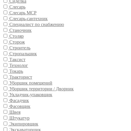
Сиделка
Слесарь
Слесарь МСР
Слесарь-сантехник
Специалист по снабжению
Станочник
Столяр
Сторож
Строитель
Стропальщик
Таксист
Технолог
Токарь
Тракторист
Уборщик помещений
Уборщик территории / Дворник
Укладчик-упаковщик
Фасадчик
Фасовщик
Швея
Штукатур
Экипировщик
Экскаваторщик