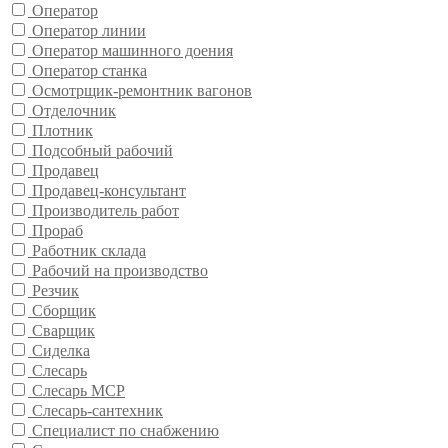
Оператор
Оператор линии
Оператор машинного доения
Оператор станка
Осмотрщик-ремонтник вагонов
Отделочник
Плотник
Подсобный рабочий
Продавец
Продавец-консультант
Производитель работ
Прораб
Работник склада
Рабочий на производство
Резчик
Сборщик
Сварщик
Сиделка
Слесарь
Слесарь МСР
Слесарь-сантехник
Специалист по снабжению