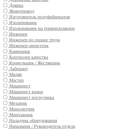
Доярка
Животновод
Изготовитель полуфабрикатов
Изолировщик
Изолировщик на термоизоляцию
Инженер
Инженер по охране труда
Инженер-энергетик
Каменщик
Контролер качества
Кровельщик / Жестянщик
Лаборант
Маляр
Мастер
Машинист
Машинист крана
Машинист погрузчика
Механик
Монолитчик
Монтажник
Наладчик оборудования
Начальник / Руководитель отдела