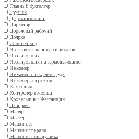
Главный бухгалтер
Грузчик
Дефектоскопист
Директор
Дорожный рабочий
Доярка
Животновод
Изготовитель полуфабрикатов
Изолировщик
Изолировщик на термоизоляцию
Инженер
Инженер по охране труда
Инженер-энергетик
Каменщик
Контролер качества
Кровельщик / Жестянщик
Лаборант
Маляр
Мастер
Машинист
Машинист крана
Машинист погрузчика