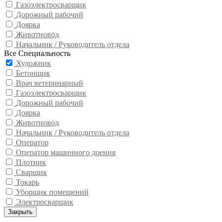
Газоэлектросварщик
Дорожный рабочий
Доярка
Животновод
Начальник / Руководитель отдела
Все Специальность
Художник
Бетонщик
Врач ветеринарный
Газоэлектросварщик
Дорожный рабочий
Доярка
Животновод
Начальник / Руководитель отдела
Оператор
Оператор машинного доения
Плотник
Сварщик
Токарь
Уборщик помещений
Электросварщик
Закрыть