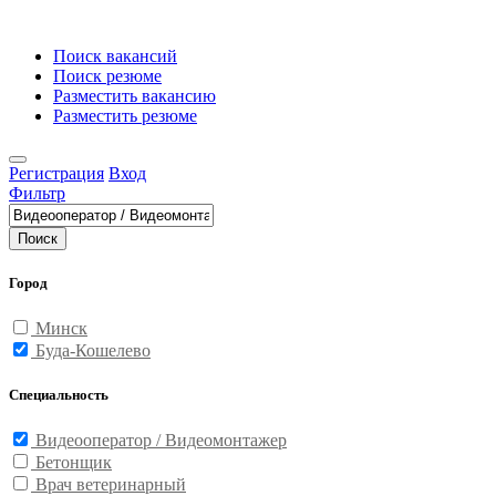
Поиск вакансий
Поиск резюме
Разместить вакансию
Разместить резюме
Регистрация
Вход
Фильтр
Поиск
Город
Минск
Буда-Кошелево
Специальность
Видеооператор / Видеомонтажер
Бетонщик
Врач ветеринарный