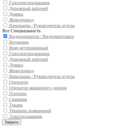
Газоэлектросварщик
Дорожный рабочий
Доярка
Животновод
Начальник / Руководитель отдела
Все Специальность
Видеооператор / Видеомонтажер
Бетонщик
Врач ветеринарный
Газоэлектросварщик
Дорожный рабочий
Доярка
Животновод
Начальник / Руководитель отдела
Оператор
Оператор машинного доения
Плотник
Сварщик
Токарь
Уборщик помещений
Электросварщик
Закрыть