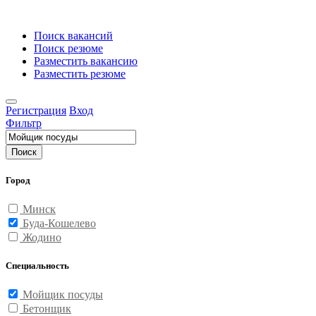
Поиск вакансий
Поиск резюме
Разместить вакансию
Разместить резюме
Регистрация
Вход
Фильтр
Поиск
Город
Минск
Буда-Кошелево
Жодино
Специальность
Мойщик посуды
Бетонщик