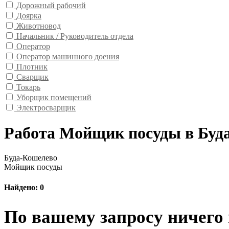
Дорожный рабочий
Доярка
Животновод
Начальник / Руководитель отдела
Оператор
Оператор машинного доения
Плотник
Сварщик
Токарь
Уборщик помещений
Электросварщик
Работа Мойщик посуды в Буд
Буда-Кошелево
Мойщик посуды
Найдено: 0
По вашему запросу ничего 