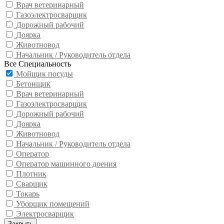
Врач ветеринарный
Газоэлектросварщик
Дорожный рабочий
Доярка
Животновод
Начальник / Руководитель отдела
Все Специальность
Мойщик посуды
Бетонщик
Врач ветеринарный
Газоэлектросварщик
Дорожный рабочий
Доярка
Животновод
Начальник / Руководитель отдела
Оператор
Оператор машинного доения
Плотник
Сварщик
Токарь
Уборщик помещений
Электросварщик
Закрыть