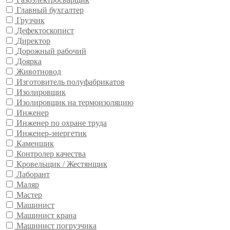
Главный бухгалтер
Грузчик
Дефектоскопист
Директор
Дорожный рабочий
Доярка
Животновод
Изготовитель полуфабрикатов
Изолировщик
Изолировщик на термоизоляцию
Инженер
Инженер по охране труда
Инженер-энергетик
Каменщик
Контролер качества
Кровельщик / Жестянщик
Лаборант
Маляр
Мастер
Машинист
Машинист крана
Машинист погрузчика