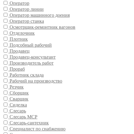
Оператор
Оператор линии
Оператор машинного доения
Оператор станка
Осмотрщик-ремонтник вагонов
Отделочник
Плотник
Подсобный рабочий
Продавец
Продавец-консультант
Производитель работ
Прораб
Работник склада
Рабочий на производство
Резчик
Сборщик
Сварщик
Сиделка
Слесарь
Слесарь МСР
Слесарь-сантехник
Специалист по снабжению