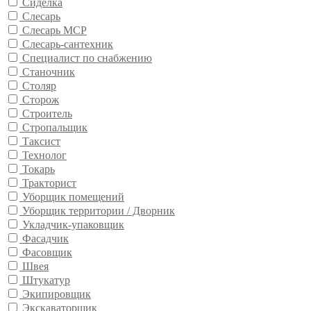
Сиделка
Слесарь
Слесарь МСР
Слесарь-сантехник
Специалист по снабжению
Станочник
Столяр
Сторож
Строитель
Стропальщик
Таксист
Технолог
Токарь
Тракторист
Уборщик помещений
Уборщик территории / Дворник
Укладчик-упаковщик
Фасадчик
Фасовщик
Швея
Штукатур
Экипировщик
Экскаваторщик