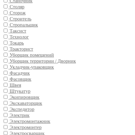
Станочник
Столяр
Сторож
Строитель
Стропальщик
Таксист
Технолог
Токарь
Тракторист
Уборщик помещений
Уборщик территории / Дворник
Укладчик-упаковщик
Фасадчик
Фасовщик
Швея
Штукатур
Экипировщик
Экскаваторщик
Экспедитор
Электрик
Электромонтажник
Электромонтер
Электросварщик