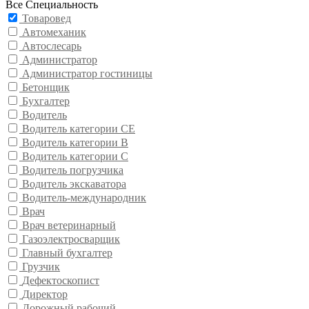
Все Специальность
Товаровед
Автомеханик
Автослесарь
Администратор
Администратор гостиницы
Бетонщик
Бухгалтер
Водитель
Водитель категории CE
Водитель категории В
Водитель категории С
Водитель погрузчика
Водитель экскаватора
Водитель-международник
Врач
Врач ветеринарный
Газоэлектросварщик
Главный бухгалтер
Грузчик
Дефектоскопист
Директор
Дорожный рабочий