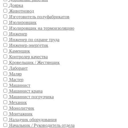
Доярка
Животновод
Изготовитель полуфабрикатов
Изолировщик
Изолировщик на термоизоляцию
Инженер
Инженер по охране труда
Инженер-энергетик
Каменщик
Контролер качества
Кровельщик / Жестянщик
Лаборант
Маляр
Мастер
Машинист
Машинист крана
Машинист погрузчика
Механик
Монолитчик
Монтажник
Наладчик оборудования
Начальник / Руководитель отдела