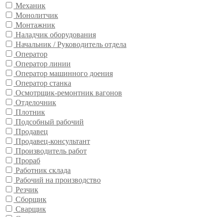
Механик
Монолитчик
Монтажник
Наладчик оборудования
Начальник / Руководитель отдела
Оператор
Оператор линии
Оператор машинного доения
Оператор станка
Осмотрщик-ремонтник вагонов
Отделочник
Плотник
Подсобный рабочий
Продавец
Продавец-консультант
Производитель работ
Прораб
Работник склада
Рабочий на производство
Резчик
Сборщик
Сварщик