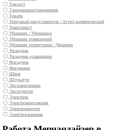
Таксист
Танцовщица/танцовщик
Токарь
Торговый представитель / Агент коммерческий
Тракторист
Уборщик / Уборщица
Уборщик помещений
Уборщик территории / Дворник
Укладчик
Укладчик-упаковщик
Фасадчик
Фасовщик
Швея
Штукатур
Экскаваторщик
Экспедитор
Электрик
Электромонтажник
Электромонтер
Электросварщик
Работа Мерчандайзер в