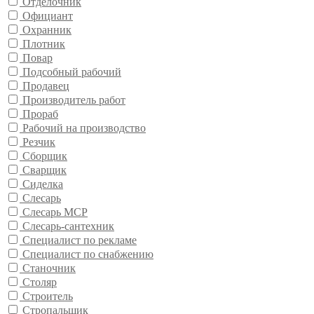
Отделочник
Официант
Охранник
Плотник
Повар
Подсобный рабочий
Продавец
Производитель работ
Прораб
Рабочий на производство
Резчик
Сборщик
Сварщик
Сиделка
Слесарь
Слесарь МСР
Слесарь-сантехник
Специалист по рекламе
Специалист по снабжению
Станочник
Столяр
Строитель
Стропальщик