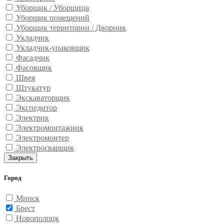
Уборщик / Уборщица
Уборщик помещений
Уборщик территории / Дворник
Укладчик
Укладчик-упаковщик
Фасадчик
Фасовщик
Швея
Штукатур
Экскаваторщик
Экспедитор
Электрик
Электромонтажник
Электромонтер
Электросварщик
Закрыть
Город
Минск
Брест
Новополоцк