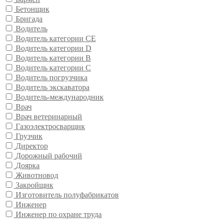
Бетонщик
Бригада
Водитель
Водитель категории CE
Водитель категории D
Водитель категории В
Водитель категории С
Водитель погрузчика
Водитель экскаватора
Водитель-международник
Врач
Врач ветеринарный
Газоэлектросварщик
Грузчик
Директор
Дорожный рабочий
Доярка
Животновод
Закройщик
Изготовитель полуфабрикатов
Инженер
Инженер по охране труда