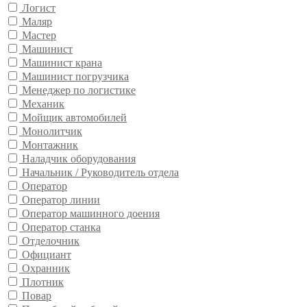
Логист
Маляр
Мастер
Машинист
Машинист крана
Машинист погрузчика
Менеджер по логистике
Механик
Мойщик автомобилей
Монолитчик
Монтажник
Наладчик оборудования
Начальник / Руководитель отдела
Оператор
Оператор линии
Оператор машинного доения
Оператор станка
Отделочник
Официант
Охранник
Плотник
Повар