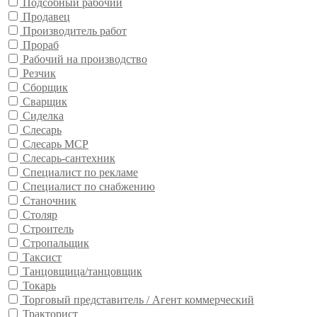
Подсобный рабочий
Продавец
Производитель работ
Прораб
Рабочий на производство
Резчик
Сборщик
Сварщик
Сиделка
Слесарь
Слесарь МСР
Слесарь-сантехник
Специалист по рекламе
Специалист по снабжению
Станочник
Столяр
Строитель
Стропальщик
Таксист
Танцовщица/танцовщик
Токарь
Торговый представитель / Агент коммерческий
Тракторист