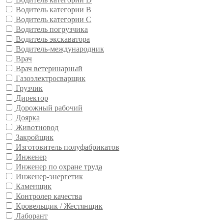
Водитель категории В
Водитель категории С
Водитель погрузчика
Водитель экскаватора
Водитель-международник
Врач
Врач ветеринарный
Газоэлектросварщик
Грузчик
Директор
Дорожный рабочий
Доярка
Животновод
Закройщик
Изготовитель полуфабрикатов
Инженер
Инженер по охране труда
Инженер-энергетик
Каменщик
Контролер качества
Кровельщик / Жестянщик
Лаборант