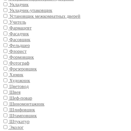
Укладчик
Укладчик-упаковщик
Установщик межкомнатных дверей
Учитель
Фармацевт
Фасадчик
Фасовщик
Фельдшер
Флорист
Формовщик
Фотограф
Фрезеровщик
Химик
Художник
Цветовод
Швея
Шеф-повар
Шиномонтажник
Шлифовщик
Штамповщик
Штукатур
Эколог