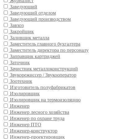
Журналист
Заведующий
Заведующий отделом
Заведующий производством
Завхоз
Закройщик
Заливщик металла
Заместитель главного бухгалтера
Заместитель директора по персоналу
Заправщик картриджей
Заточник
Зачистник металлоконструкций
Звукорежиссер / Звукооператор
Зоотехник
Изготовитель полуфабрикатов
Изолировщик
Изолировщик на термоизоляцию
Инженер
Инженер лесного хозяйства
Инженер по охране труда
Инженер ПТО
Инженер-конструктор
Инженер-проектировщик