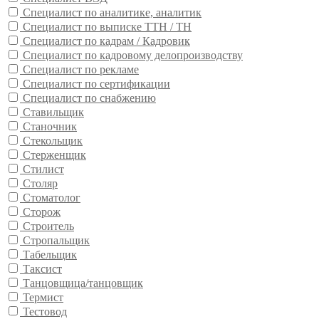
Специалист по аналитике, аналитик
Специалист по выписке ТТН / ТН
Специалист по кадрам / Кадровик
Специалист по кадровому делопроизводству
Специалист по рекламе
Специалист по сертификации
Специалист по снабжению
Ставильщик
Станочник
Стекольщик
Стерженщик
Стилист
Столяр
Стоматолог
Сторож
Строитель
Стропальщик
Табельщик
Таксист
Танцовщица/танцовщик
Термист
Тестовод