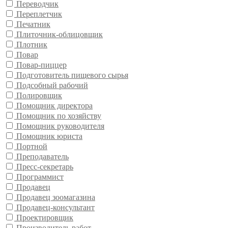
Переводчик
Переплетчик
Печатник
Плиточник-облицовщик
Плотник
Повар
Повар-пиццер
Подготовитель пищевого сырья
Подсобный рабочий
Полировщик
Помощник директора
Помощник по хозяйству
Помощник руководителя
Помощник юриста
Портной
Преподаватель
Пресс-секретарь
Программист
Продавец
Продавец зоомагазина
Продавец-консультант
Проектировщик
Производитель работ