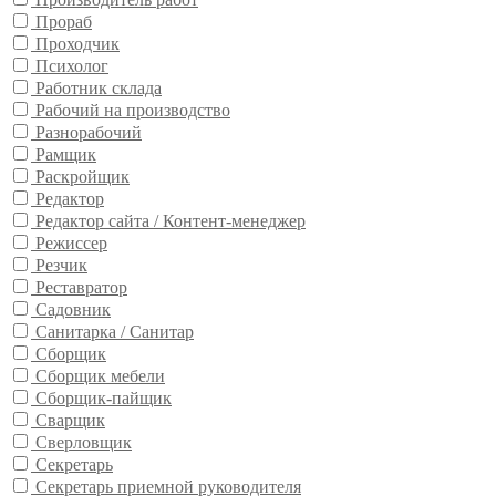
Прораб
Проходчик
Психолог
Работник склада
Рабочий на производство
Разнорабочий
Рамщик
Раскройщик
Редактор
Редактор сайта / Контент-менеджер
Режиссер
Резчик
Реставратор
Садовник
Санитарка / Санитар
Сборщик
Сборщик мебели
Сборщик-пайщик
Сварщик
Сверловщик
Секретарь
Секретарь приемной руководителя