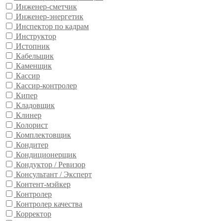
Инженер-сметчик
Инженер-энергетик
Инспектор по кадрам
Инструктор
Истопник
Кабельщик
Каменщик
Кассир
Кассир-контролер
Кипер
Кладовщик
Клинер
Колорист
Комплектовщик
Кондитер
Кондиционерщик
Кондуктор / Ревизор
Консультант / Эксперт
Контент-мэйкер
Контролер
Контролер качества
Корректор