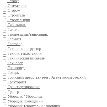
Столяр
Стоматолог
Сторож
Строитель
Стропальщик
Табельщик
Таксист
Танцовщица/танцовщик
Термист
Тестовод
Техник-конструктор
Техник-теплотехник
Технический писатель
Технолог
Товаровед
Токарь
Торговый представитель / Агент коммерческий
Тракторист
Транспортировщик
Тренер
Уборщик / Уборщица
Уборщик помещений
Уборщик территории / Дворник