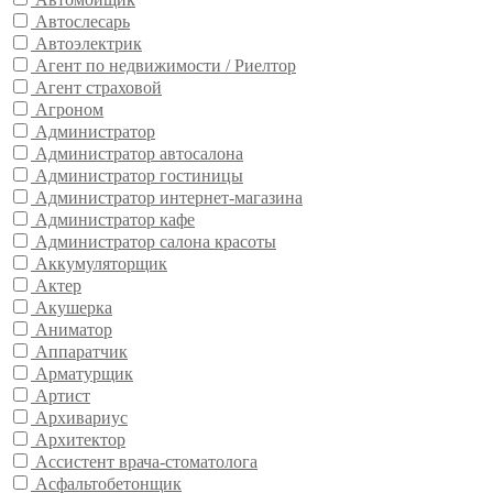
Автослесарь
Автоэлектрик
Агент по недвижимости / Риелтор
Агент страховой
Агроном
Администратор
Администратор автосалона
Администратор гостиницы
Администратор интернет-магазина
Администратор кафе
Администратор салона красоты
Аккумуляторщик
Актер
Акушерка
Аниматор
Аппаратчик
Арматурщик
Артист
Архивариус
Архитектор
Ассистент врача-стоматолога
Асфальтобетонщик