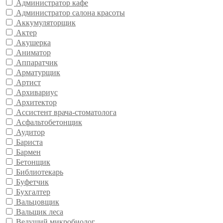
Администратор кафе
Администратор салона красоты
Аккумуляторщик
Актер
Акушерка
Аниматор
Аппаратчик
Арматурщик
Артист
Архивариус
Архитектор
Ассистент врача-стоматолога
Асфальтобетонщик
Аудитор
Бариста
Бармен
Бетонщик
Библиотекарь
Буфетчик
Бухгалтер
Вальцовщик
Вальщик леса
Ведущий микробиолог