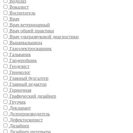
Водолаз
Вокалист
Воспитатель
Врач
Врач ветеринарный
Врач общей практики
Врач ультразвуковой диагностики
Вышивальщица
Газоэлектросварщик
Гальваник
Гардеробщик
Геодезист
Гинеколог
Главный бухгалтер
Главный редактор
Горничная
Графический дизайнер
Грузчик
Декларант
Делопроизводитель
Дефектоскопист
Дизайнер
Дизайнер интерьера