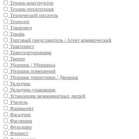
Техник-конструктор
Техник-теплотехник
Технический писатель
Технолог
Товаровед
Токарь
Торговый представитель / Агент коммерческий
Тракторист
Транспортировщик
Тренер
Уборщик / Уборщица
Уборщик помещений
Уборщик территории / Дворник
Укладчик
Укладчик-упаковщик
Установщик межкомнатных дверей
Учитель
Фармацевт
Фасадчик
Фасовщик
Фельдшер
Флорист