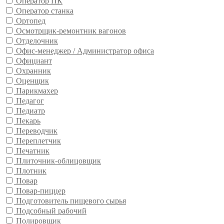
Оператор ПК
Оператор станка
Ортопед
Осмотрщик-ремонтник вагонов
Отделочник
Офис-менеджер / Администратор офиса
Официант
Охранник
Оценщик
Парикмахер
Педагог
Педиатр
Пекарь
Переводчик
Переплетчик
Печатник
Плиточник-облицовщик
Плотник
Повар
Повар-пиццер
Подготовитель пищевого сырья
Подсобный рабочий
Полировщик