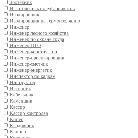
Зоотехник
Изготовитель полуфабрикатов
Изолировщик
Изолировщик на термоизоляцию
Инженер
Инженер лесного хозяйства
Инженер по охране труда
Инженер ПТО
Инженер-конструктор
Инженер-проектировщик
Инженер-сметчик
Инженер-энергетик
Инспектор по кадрам
Инструктор
Истопник
Кабельщик
Каменщик
Кассир
Кассир-контролер
Кипер
Кладовщик
Клинер
Колорист