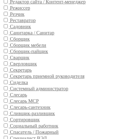
Редактор сайта / Контент-менеджер
Режиссер
Резчик
Реставратор
Садовник
Санитарка / Санитар
Сборщик
Сборщик мебели
Сборщик-пайщик
Сварщик
Сверловщик
Секретарь
Секретарь приемной руководителя
Сиделка
Системный администратор
Слесарь
Слесарь МСР
Слесарь-сантехник
Сливщик-разливщик
Сортировщик
Социальный работник
Спасатель / Пожарный
Специалист ВЭД