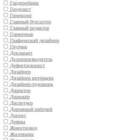
Гардеробщик
Геодезист
Гинеколог
Главный бухгалтер
Главный редактор
Горничная
Графический дизайнер
Грузчик
Декларант
Делопроизводитель
Дефектоскопист
Дизайнер
Дизайнер интерьера
Дизайнер-художник
Директор
Дирижёр
Диспетчер
Дорожный рабочий
Доцент
Доярка
Животновод
Жиловщик