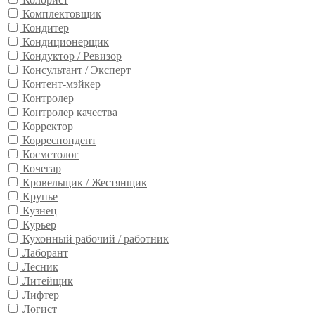
Комплектовщик
Кондитер
Кондиционерщик
Кондуктор / Ревизор
Консультант / Эксперт
Контент-мэйкер
Контролер
Контролер качества
Корректор
Корреспондент
Косметолог
Кочегар
Кровельщик / Жестянщик
Крупье
Кузнец
Курьер
Кухонный рабочий / работник
Лаборант
Лесник
Литейщик
Лифтер
Логист