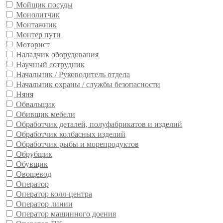
Мойщик посуды
Монолитчик
Монтажник
Монтер пути
Моторист
Наладчик оборудования
Научный сотрудник
Начальник / Руководитель отдела
Начальник охраны / службы безопасности
Няня
Обвальщик
Обивщик мебели
Обработчик деталей, полуфабрикатов и изделий
Обработчик колбасных изделий
Обработчик рыбы и морепродуктов
Обрубщик
Обувщик
Овощевод
Оператор
Оператор колл-центра
Оператор линии
Оператор машинного доения