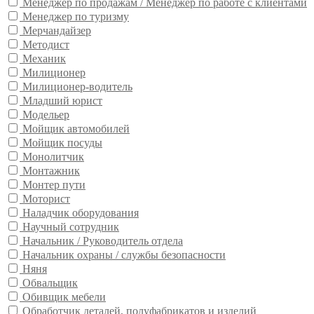
Менеджер по продажам / Менеджер по работе с клиентами
Менеджер по туризму
Мерчандайзер
Методист
Механик
Милиционер
Милиционер-водитель
Младший юрист
Модельер
Мойщик автомобилей
Мойщик посуды
Монолитчик
Монтажник
Монтер пути
Моторист
Наладчик оборудования
Научный сотрудник
Начальник / Руководитель отдела
Начальник охраны / службы безопасности
Няня
Обвальщик
Обивщик мебели
Обработчик деталей, полуфабрикатов и изделий