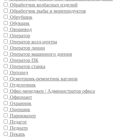
Обработчик колбасных изделий
Обработчик рыбы и морепродуктов
Обрубщик
Обувщик
Овощевод
Оператор
Оператор колл-центра
Оператор линии
Оператор машинного доения
Оператор ПК
Оператор станка
Ортопед
Осмотрщик-ремонтник вагонов
Отделочник
Офис-менеджер / Администратор офиса
Официант
Охранник
Оценщик
Парикмахер
Педагог
Педиатр
Пекарь