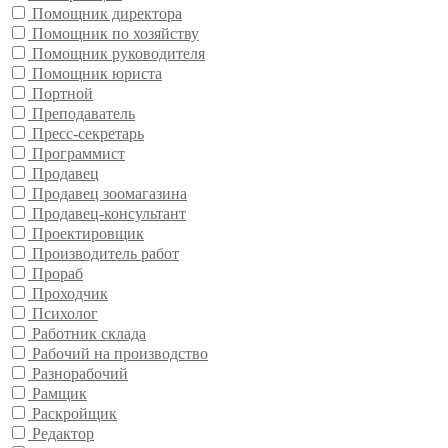
Помощник директора
Помощник по хозяйству
Помощник руководителя
Помощник юриста
Портной
Преподаватель
Пресс-секретарь
Программист
Продавец
Продавец зоомагазина
Продавец-консультант
Проектировщик
Производитель работ
Прораб
Проходчик
Психолог
Работник склада
Рабочий на производство
Разнорабочий
Рамщик
Раскройщик
Редактор