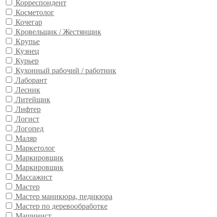
Корреспондент
Косметолог
Кочегар
Кровельщик / Жестянщик
Крупье
Кузнец
Курьер
Кухонный рабочий / работник
Лаборант
Лесник
Литейщик
Лифтер
Логист
Логопед
Маляр
Маркетолог
Маркировщик
Маркировщик
Массажист
Мастер
Мастер маникюра, педикюра
Мастер по деревообработке
Машинист