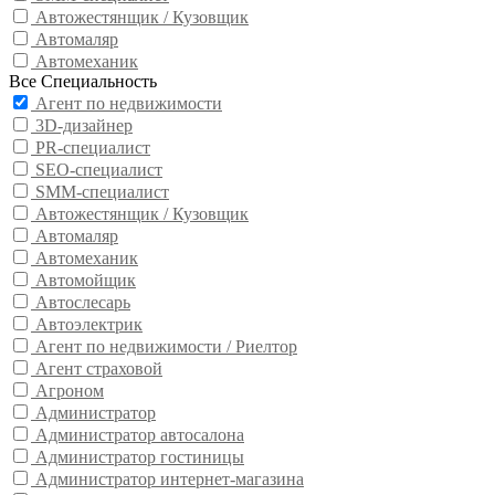
Автожестянщик / Кузовщик
Автомаляр
Автомеханик
Все Специальность
Агент по недвижимости
3D-дизайнер
PR-специалист
SEO-специалист
SMM-специалист
Автожестянщик / Кузовщик
Автомаляр
Автомеханик
Автомойщик
Автослесарь
Автоэлектрик
Агент по недвижимости / Риелтор
Агент страховой
Агроном
Администратор
Администратор автосалона
Администратор гостиницы
Администратор интернет-магазина