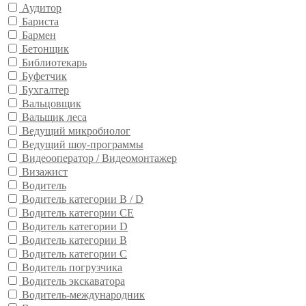
Аудитор
Бариста
Бармен
Бетонщик
Библиотекарь
Буфетчик
Бухгалтер
Вальцовщик
Вальщик леса
Ведущий микробиолог
Ведущий шоу-программы
Видеооператор / Видеомонтажер
Визажист
Водитель
Водитель категории B / D
Водитель категории CE
Водитель категории D
Водитель категории В
Водитель категории С
Водитель погрузчика
Водитель экскаватора
Водитель-международник