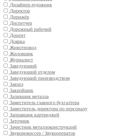
Дизайнер-художник
Директор
Дирижёр
Диспетчер
Дорожный рабочий
Доцент
Доярка
Животновод
Жиловщик
Журналист
Заведующий
Заведующий отделом
Заведующий производством
Завхоз
Закройщик
Заливщик металла
Заместитель главного бухгалтера
Заместитель директора по персоналу
Заправщик картриджей
Заточник
Зачистник металлоконструкций
Звукорежиссер / Звукооператор