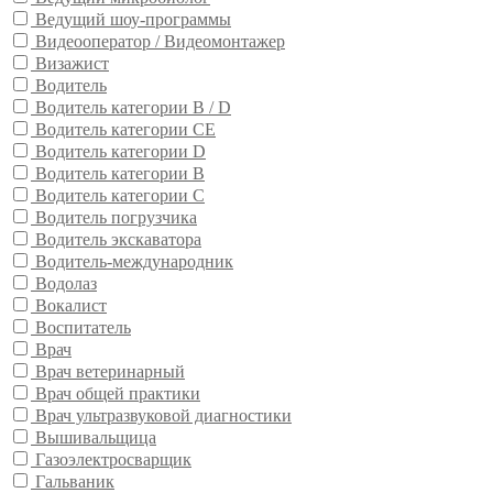
Ведущий шоу-программы
Видеооператор / Видеомонтажер
Визажист
Водитель
Водитель категории B / D
Водитель категории CE
Водитель категории D
Водитель категории В
Водитель категории С
Водитель погрузчика
Водитель экскаватора
Водитель-международник
Водолаз
Вокалист
Воспитатель
Врач
Врач ветеринарный
Врач общей практики
Врач ультразвуковой диагностики
Вышивальщица
Газоэлектросварщик
Гальваник