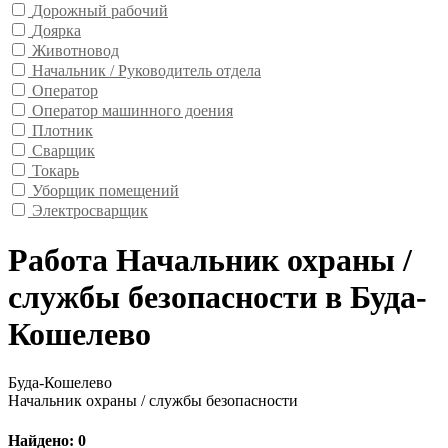
Дорожный рабочий
Доярка
Животновод
Начальник / Руководитель отдела
Оператор
Оператор машинного доения
Плотник
Сварщик
Токарь
Уборщик помещений
Электросварщик
Работа Начальник охраны /
службы безопасности в Буда-
Кошелево
Буда-Кошелево
Начальник охраны / службы безопасности
Найдено: 0