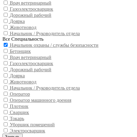
Врач ветеринарный
Газоэлектросварщик
Дорожный рабочий
Доярка
Животновод
Начальник / Руководитель отдела
Все Специальность
Начальник охраны / службы безопасности
Бетонщик
Врач ветеринарный
Газоэлектросварщик
Дорожный рабочий
Доярка
Животновод
Начальник / Руководитель отдела
Оператор
Оператор машинного доения
Плотник
Сварщик
Токарь
Уборщик помещений
Электросварщик
Закрыть