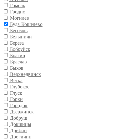
Гомель
Гродно
Могилев
Буда-Кошелево
Бегомль
Белыничи
Береза
Бобруйск
Брагин
Браслав
Быхов
Верхнедвинск
Ветка
Глубокое
Глуск
Горки
Городок
Дзержинск
Добруш
Докшицы
Дрибин
Дрогичин