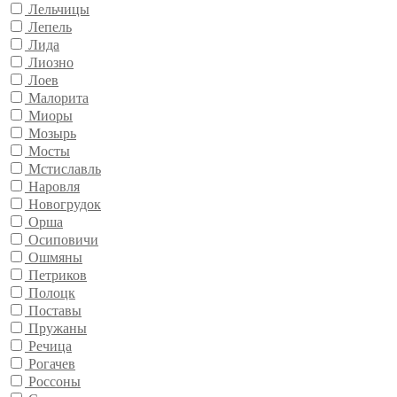
Лельчицы
Лепель
Лида
Лиозно
Лоев
Малорита
Миоры
Мозырь
Мосты
Мстиславль
Наровля
Новогрудок
Орша
Осиповичи
Ошмяны
Петриков
Полоцк
Поставы
Пружаны
Речица
Рогачев
Россоны