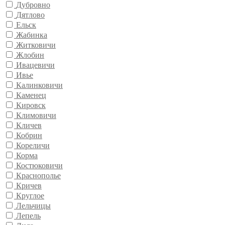
Дубровно
Дятлово
Ельск
Жабинка
Житковичи
Жлобин
Ивацевичи
Ивье
Калинковичи
Каменец
Кировск
Климовичи
Кличев
Кобрин
Кореличи
Корма
Костюковичи
Краснополье
Кричев
Круглое
Лельчицы
Лепель