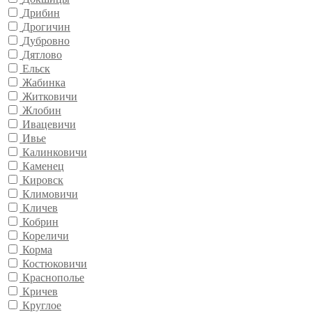
Дрибин
Дрогичин
Дубровно
Дятлово
Ельск
Жабинка
Житковичи
Жлобин
Ивацевичи
Ивье
Калинковичи
Каменец
Кировск
Климовичи
Кличев
Кобрин
Кореличи
Корма
Костюковичи
Краснополье
Кричев
Круглое