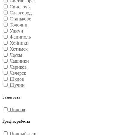
Светлогорск
Свислочь
Славгород
Станьково
Толочин
Ушачи
Фаниполь
Хойники
Хотимск
Чаусы
Чашники
Чериков
Чечерск
Шклов
Щучин
Занятость
Полная
График работы
Полный день