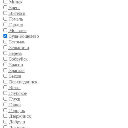
Минск
Брест
Витебск
Гомель
Гродно
Могилев
Буда-Кошелево
Бегомль
Белыничи
Береза
Бобруйск
Брагин
Браслав
Быхов
Верхнедвинск
Ветка
Глубокое
Глуск
Горки
Городок
Дзержинск
Добруш
Докшицы