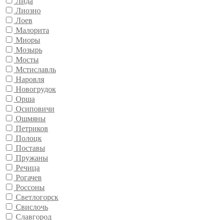
Лида
Лиозно
Лоев
Малорита
Миоры
Мозырь
Мосты
Мстиславль
Наровля
Новогрудок
Орша
Осиповичи
Ошмяны
Петриков
Полоцк
Поставы
Пружаны
Речица
Рогачев
Россоны
Светлогорск
Свислочь
Славгород