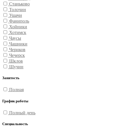
Станьково
Толочин
Ушачи
Фаниполь
Хойники
Хотимск
Чаусы
Чашники
Чериков
Чечерск
Шклов
Щучин
Занятость
Полная
График работы
Полный день
Специальность