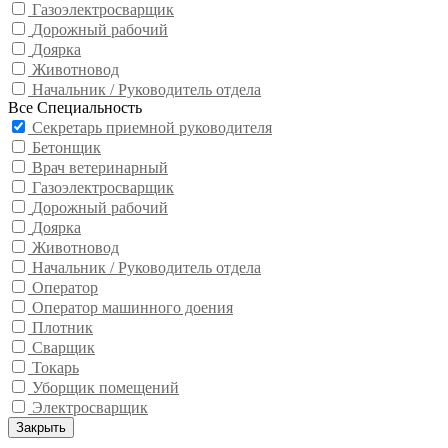
Газоэлектросварщик
Дорожный рабочий
Доярка
Животновод
Начальник / Руководитель отдела
Все Специальность
Секретарь приемной руководителя
Бетонщик
Врач ветеринарный
Газоэлектросварщик
Дорожный рабочий
Доярка
Животновод
Начальник / Руководитель отдела
Оператор
Оператор машинного доения
Плотник
Сварщик
Токарь
Уборщик помещений
Электросварщик
Закрыть